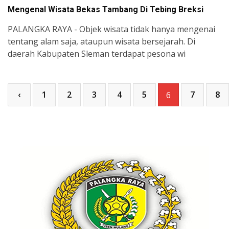
Mengenal Wisata Bekas Tambang Di Tebing Breksi
PALANGKA RAYA - Objek wisata tidak hanya mengenai
tentang alam saja, ataupun wisata bersejarah. Di
daerah Kabupaten Sleman terdapat pesona wi
‹
1
2
3
4
5
7
8
6