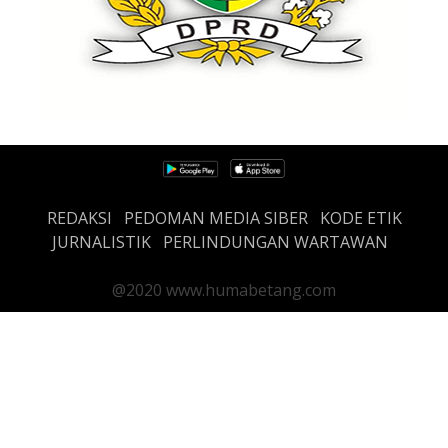
REDAKSI
PEDOMAN MEDIA SIBER
KODE ETIK
JURNALISTIK
PERLINDUNGAN WARTAWAN
@2020 www.humabetang.com