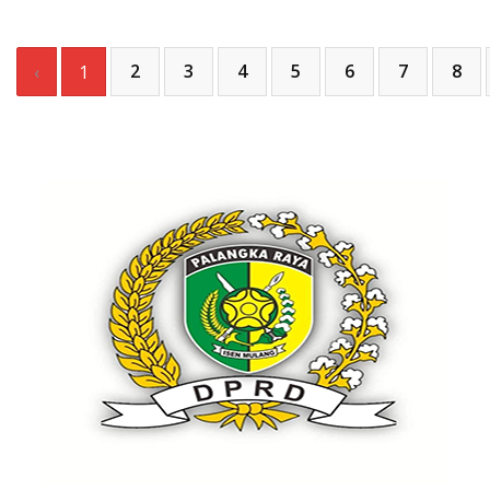
2
3
4
5
6
7
8
‹
1