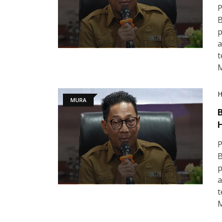
P
B
p
a
t
M
MURA
B
P
B
p
a
t
M