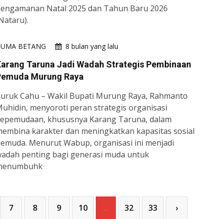
engamanan Natal 2025 dan Tahun Baru 2026
Nataru).
HUMA BETANG
8 bulan yang lalu
Karang Taruna Jadi Wadah Strategis Pembinaan
Pemuda Murung Raya
uruk Cahu – Wakil Bupati Murung Raya, Rahmanto
uhidin, menyoroti peran strategis organisasi
epemudaan, khususnya Karang Taruna, dalam
embina karakter dan meningkatkan kapasitas sosial
emuda. Menurut Wabup, organisasi ini menjadi
adah penting bagi generasi muda untuk
menumbuhk
7
8
9
10
...
32
33
›