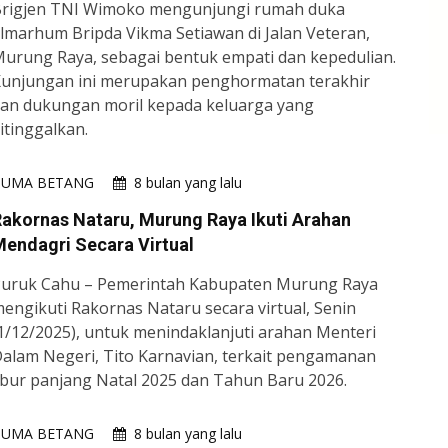
rigjen TNI Wimoko mengunjungi rumah duka
lmarhum Bripda Vikma Setiawan di Jalan Veteran,
urung Raya, sebagai bentuk empati dan kepedulian.
unjungan ini merupakan penghormatan terakhir
an dukungan moril kepada keluarga yang
itinggalkan.
HUMA BETANG
8 bulan yang lalu
akornas Nataru, Murung Raya Ikuti Arahan
endagri Secara Virtual
uruk Cahu – Pemerintah Kabupaten Murung Raya
engikuti Rakornas Nataru secara virtual, Senin
1/12/2025), untuk menindaklanjuti arahan Menteri
alam Negeri, Tito Karnavian, terkait pengamanan
ibur panjang Natal 2025 dan Tahun Baru 2026.
HUMA BETANG
8 bulan yang lalu