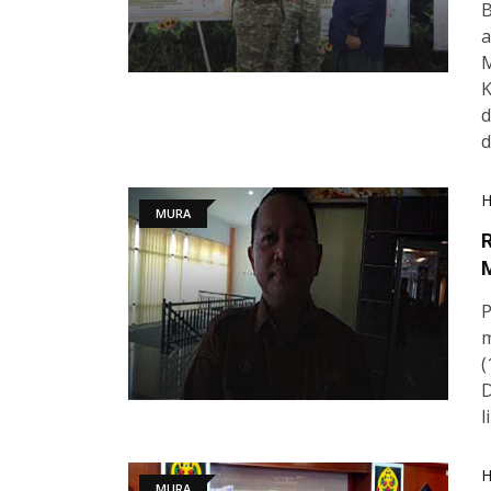
B
a
M
K
d
d
MURA
R
M
P
m
(
D
l
MURA