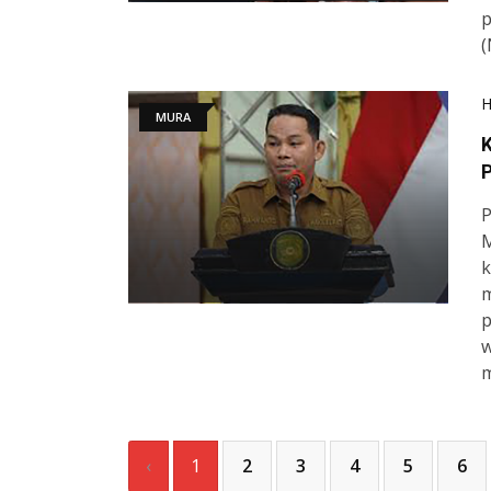
p
(
MURA
P
M
k
m
p
w
‹
1
2
3
4
5
6