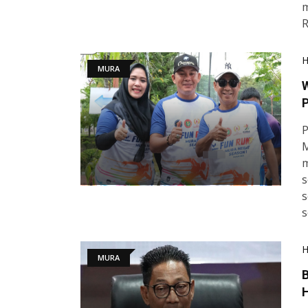
m
R
MURA
P
P
M
m
s
s
s
MURA
B