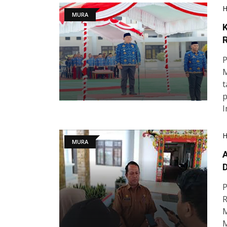
MURA
K
R
P
M
t
p
I
MURA
A
P
R
M
M