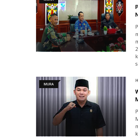
P
m
m
2
k
s
MURA
P
M
m
k