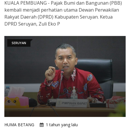
KUALA PEMBUANG - Pajak Bumi dan Bangunan (PBB)
kembali menjadi perhatian utama Dewan Perwakilan
Rakyat Daerah (DPRD) Kabupaten Seruyan. Ketua
DPRD Seruyan, Zuli Eko P
SERUYAN
HUMA BETANG
1 tahun yang lalu