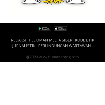
REDAKSI
PEDOMAN MEDIA SIBER
KODE ETIK
JURNALISTIK
PERLINDUNGAN WARTAWAN
@2020 www.humabetang.com