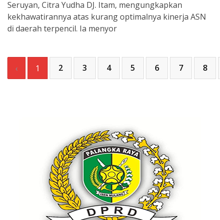
Seruyan, Citra Yudha DJ. Itam, mengungkapkan
kekhawatirannya atas kurang optimalnya kinerja ASN
di daerah terpencil. Ia menyor
2
3
4
5
6
7
8
‹
1