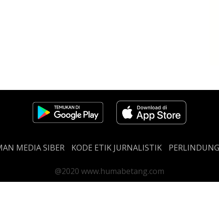
AN MEDIA SIBER
KODE ETIK JURNALISTIK
PERLINDUN
@2020 www.humabetang.com