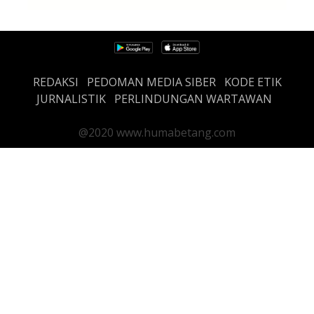
REDAKSI
PEDOMAN MEDIA SIBER
KODE ETIK
JURNALISTIK
PERLINDUNGAN WARTAWAN
@2020 www.humabetang.com