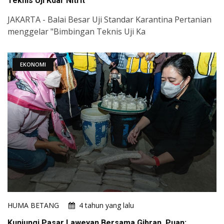
Teknis Uji Kdar Nitrit
JAKARTA - Balai Besar Uji Standar Karantina Pertanian
menggelar "Bimbingan Teknis Uji Ka
EKONOMI
HUMA BETANG
4 tahun yang lalu
Kunjungi Pasar Laweyan Bersama Gibran, Puan: