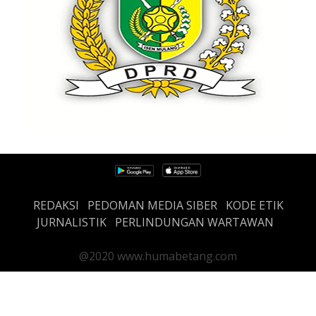
REDAKSI
PEDOMAN MEDIA SIBER
KODE ETIK
JURNALISTIK
PERLINDUNGAN WARTAWAN
@2020 www.humabetang.com