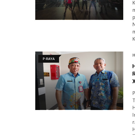
K
m
p
N
m
K
P-RAYA
P
T
H
I
r
H