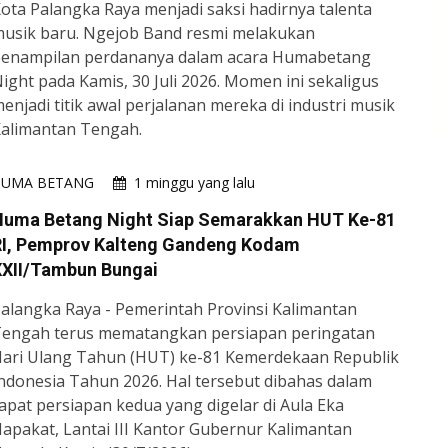
ota Palangka Raya menjadi saksi hadirnya talenta
usik baru. Ngejob Band resmi melakukan
enampilan perdananya dalam acara Humabetang
ight pada Kamis, 30 Juli 2026. Momen ini sekaligus
enjadi titik awal perjalanan mereka di industri musik
alimantan Tengah.
HUMA BETANG
1 minggu yang lalu
Huma Betang Night Siap Semarakkan HUT Ke-81
RI, Pemprov Kalteng Gandeng Kodam
XXII/Tambun Bungai
alangka Raya - Pemerintah Provinsi Kalimantan
engah terus mematangkan persiapan peringatan
ari Ulang Tahun (HUT) ke-81 Kemerdekaan Republik
ndonesia Tahun 2026. Hal tersebut dibahas dalam
apat persiapan kedua yang digelar di Aula Eka
apakat, Lantai III Kantor Gubernur Kalimantan