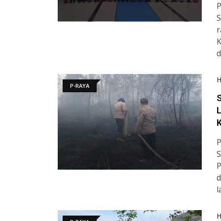
P
S
r
K
d
P-RAYA
S
K
P
S
P
d
l