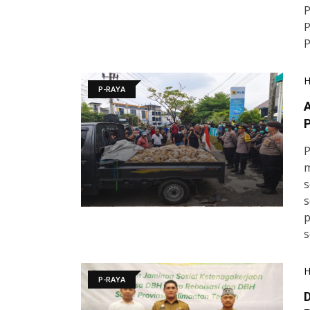
P
P
P
P-RAYA
A
P
m
s
s
p
s
P-RAYA
D