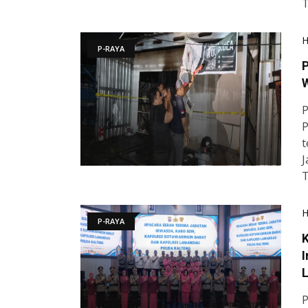
T
P-RAYA
P
W
P
P
t
J
T
P-RAYA
K
I
P