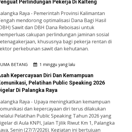
enguat Perlindungan Pekerja Di Kalteng
alangka Raya ‐ Pemerintah Provinsi Kalimantan
engah mendorong optimalisasi Dana Bagi Hasil
DBH) Sawit dan DBH Dana Reboisasi untuk
emperluas cakupan perlindungan jaminan sosial
etenagakerjaan, khususnya bagi pekerja rentan di
ektor perkebunan sawit dan kehutanan.
HUMA BETANG
1 minggu yang lalu
Asah Kepercayaan Diri Dan Kemampuan
omunikasi, Pelatihan Public Speaking 2026
igelar Di Palangka Raya
alangka Raya - Upaya meningkatkan kemampuan
omunikasi dan kepercayaan diri terus dilakukan
elalui Pelatihan Public Speaking Tahun 2026 yang
igelar di Aula KNPI, Jalan Tjilik Riwut Km 1, Palangka
aya, Senin (27/7/2026). Kegiatan ini bertujuan