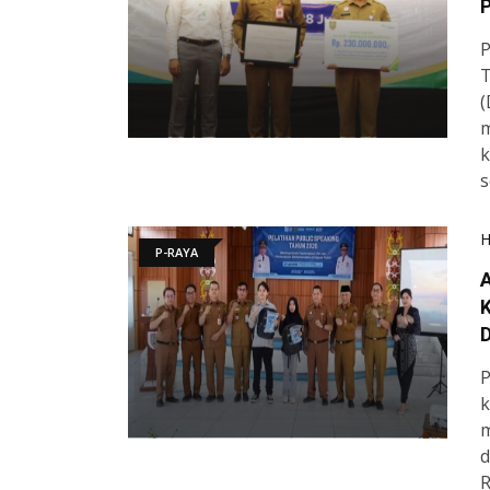
P
P
T
(
m
k
s
P-RAYA
K
D
P
k
m
d
R