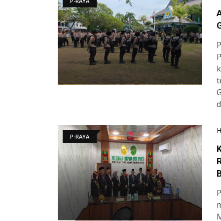
P-RAYA
A
G
P
P
k
t
G
d
P-RAYA
K
P
m
M