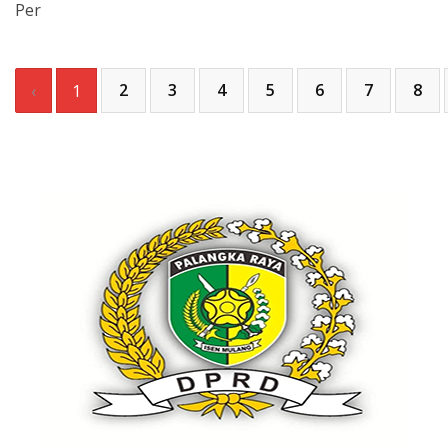
Per
2
3
4
5
6
7
8
‹
1