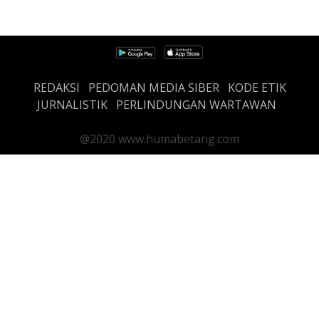
REDAKSI
PEDOMAN MEDIA SIBER
KODE ETIK
JURNALISTIK
PERLINDUNGAN WARTAWAN
@2020 www.humabetang.com