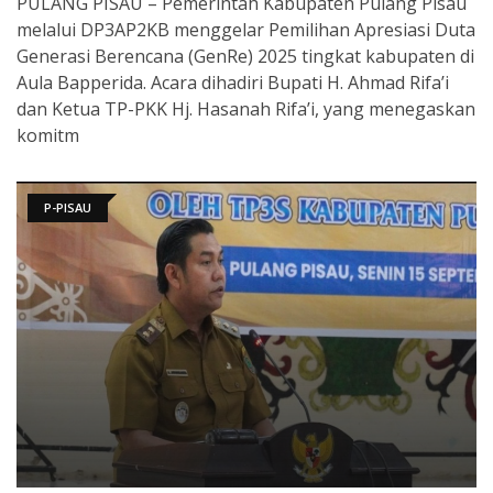
PULANG PISAU – Pemerintah Kabupaten Pulang Pisau
melalui DP3AP2KB menggelar Pemilihan Apresiasi Duta
Generasi Berencana (GenRe) 2025 tingkat kabupaten di
Aula Bapperida. Acara dihadiri Bupati H. Ahmad Rifa’i
dan Ketua TP-PKK Hj. Hasanah Rifa’i, yang menegaskan
komitm
P-PISAU