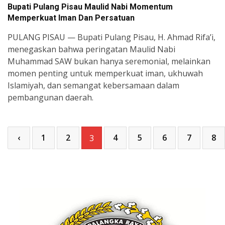
Bupati Pulang Pisau Maulid Nabi Momentum
Memperkuat Iman Dan Persatuan
PULANG PISAU — Bupati Pulang Pisau, H. Ahmad Rifa’i,
menegaskan bahwa peringatan Maulid Nabi
Muhammad SAW bukan hanya seremonial, melainkan
momen penting untuk memperkuat iman, ukhuwah
Islamiyah, dan semangat kebersamaan dalam
pembangunan daerah.
‹
1
2
4
5
6
7
8
3