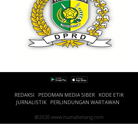
REDAKSI
PEDOMAN MEDIA SIBER
KODE ETIK
JURNALISTIK
PERLINDUNGAN WARTAWAN
@2020 www.humabetang.com