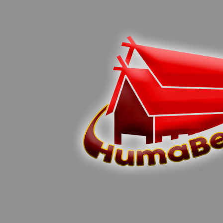
HUMA BETANG
6 tahun yang lalu
Mendata Pemilih Di Perkebunan Harus Teliti
SAMPIT – Mendata pemilih yang berdomilisi di areal
perkebunan tentu tak sama dengan warga biasa yang
diam di pemukiman. Perlu ketelitian dan kehatia-hatian
ekstra, supaya suara pemilih yang berada di
perkebunan tetap terakomodir saat pemilihan kepala
daerah