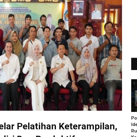
Po
ar Pelatihan Keterampilan,
Id
Ru