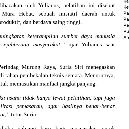
Ka
acakan oleh Yulianus, pelatihan ini disebut
Ke
Mura Hebat, sebuah inisiatif daerah untuk
Pa
Pa
oduktif, dan berdaya saing tinggi.
Pe
Pu
ingkatan keterampilan sumber daya manusia
A
sejahteraan masyarakat,”
ujar Yulianus saat
erindag Murung Raya, Suria Siri menegaskan
i di tahap pembekalan teknis semata. Menurutnya,
ntuk memastikan manfaat jangka panjang.
 usaha tidak hanya lewat pelatihan, tapi juga
litasi pemasaran, agar hasilnya benar-benar
at,”
tutur Suria.
mbuka peluang baru bagi masyarakat untuk