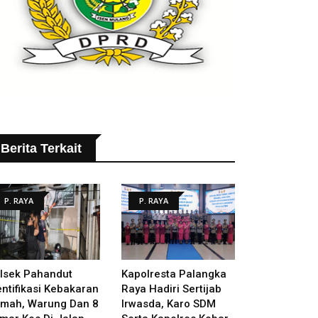
Berita Terkait
P. RAYA
P. RAYA
lsek Pahandut
Kapolresta Palangka
entifikasi Kebakaran
Raya Hadiri Sertijab
mah, Warung Dan 8
Irwasda, Karo SDM