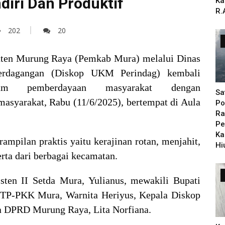
iri Dan Produktif
Ka
R.
202
20
aten Murung Raya (Pemkab Mura) melalui Dinas
Perdagangan (Diskop UKM Perindag) kembali
am pemberdayaan masyarakat dengan
Sa
masyarakat, Rabu (11/6/2025), bertempat di Aula
Po
Ra
Pe
Ka
rampilan praktis yaitu kerajinan rotan, menjahit,
Hi
erta dari berbagai kecamatan.
sten II Setda Mura, Yulianus, mewakili Bupati
a TP-PKK Mura, Warnita Heriyus, Kepala Diskop
ta DPRD Murung Raya, Lita Norfiana.