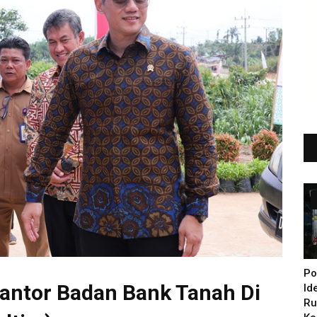
Po
antor Badan Bank Tanah Di
Id
Ru