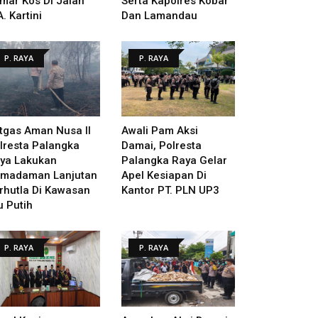
mar Kos Di Jalan
Serta Kapolres Kobar
A. Kartini
Dan Lamandau
P. RAYA
P. RAYA
tgas Aman Nusa II
Awali Pam Aksi
lresta Palangka
Damai, Polresta
ya Lakukan
Palangka Raya Gelar
madaman Lanjutan
Apel Kesiapan Di
rhutla Di Kawasan
Kantor PT. PLN UP3
u Putih
P. RAYA
P. RAYA