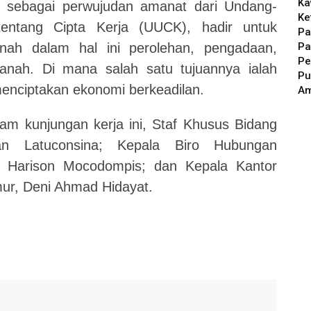
Ka
k sebagai perwujudan amanat dari Undang-
Ke
ntang Cipta Kerja (UUCK), hadir untuk
Pa
Pa
anah dalam hal ini perolehan, pengadaan,
Pe
tanah. Di mana salah satu tujuannya ialah
Pu
enciptakan ekonomi berkeadilan.
A
m kunjungan kerja ini, Staf Khusus Bidang
an Latuconsina; Kepala Biro Hubungan
 Harison Mocodompis; dan Kepala Kantor
mur, Deni Ahmad Hidayat.