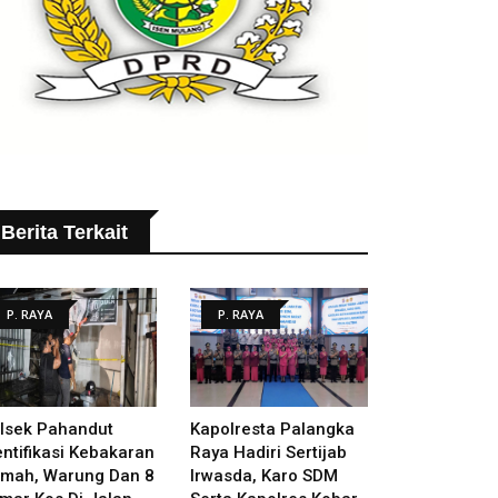
Berita Terkait
P. RAYA
P. RAYA
lsek Pahandut
Kapolresta Palangka
entifikasi Kebakaran
Raya Hadiri Sertijab
mah, Warung Dan 8
Irwasda, Karo SDM