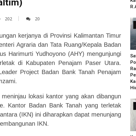
altim)
Ka
R.
202
20
jungan kerjanya di Provinsi Kalimantan Timur
Menteri Agraria dan Tata Ruang/Kepala Badan
us Harimurti Yudhoyono (AHY) mengunjungi
Sa
letak di Kabupaten Penajam Paser Utara.
Po
Ra
Leader Project Badan Bank Tanah Penajam
Pe
mzami.
Ka
Hi
meninjau lokasi kantor yang akan dibangun
re. Kantor Badan Bank Tanah yang terletak
santara (IKN) ini diharapkan dapat menunjang
 pembangunan IKN.