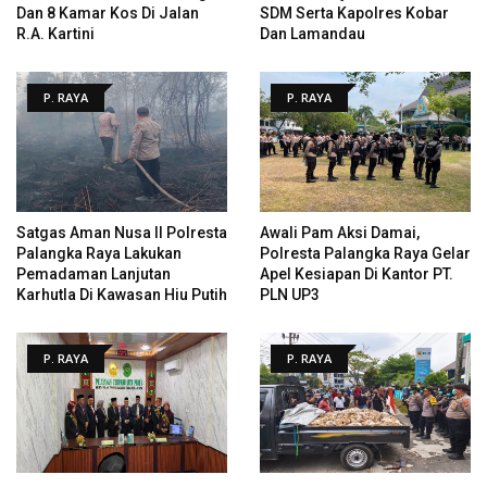
Dan 8 Kamar Kos Di Jalan
SDM Serta Kapolres Kobar
R.A. Kartini
Dan Lamandau
P. RAYA
P. RAYA
Satgas Aman Nusa II Polresta
Awali Pam Aksi Damai,
Palangka Raya Lakukan
Polresta Palangka Raya Gelar
Pemadaman Lanjutan
Apel Kesiapan Di Kantor PT.
Karhutla Di Kawasan Hiu Putih
PLN UP3
P. RAYA
P. RAYA