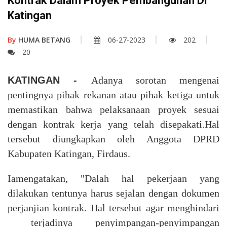
Kontrak Dalam Proyek Pembangunan Di
Katingan
By
HUMA BETANG
06-27-2023
202
20
KATINGAN -
A
danya sorotan mengenai
pentingnya pihak rekanan atau pihak ketiga untuk
memastikan bahwa pelaksanaan proyek sesuai
dengan kontrak kerja yang telah disepakati.
Hal
tersebut diungkapkan oleh
Anggota DPRD
Kabupaten Katingan, Firdaus
.
Iamengatakan, "Dalah hal p
ekerjaan yang
dilakukan
tentunya
harus se
jalan
dengan dokumen
perjanjian kontrak.
Hal tersebut agar menghindari
terjadi
nya
penyimpangan-penyimpangan