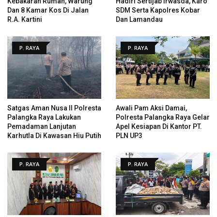
Kebakaran Rumah, Warung
Hadiri Sertijab Irwasda, Karo
Dan 8 Kamar Kos Di Jalan
SDM Serta Kapolres Kobar
R.A. Kartini
Dan Lamandau
P. RAYA
P. RAYA
Satgas Aman Nusa II Polresta
Awali Pam Aksi Damai,
Palangka Raya Lakukan
Polresta Palangka Raya Gelar
Pemadaman Lanjutan
Apel Kesiapan Di Kantor PT.
Karhutla Di Kawasan Hiu Putih
PLN UP3
P. RAYA
P. RAYA