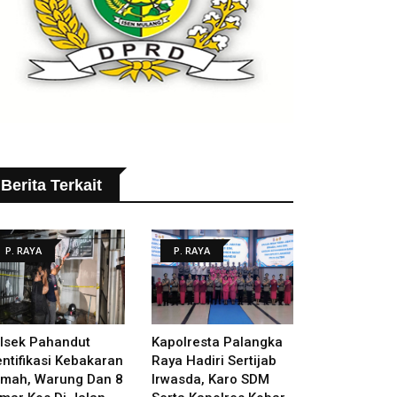
Berita Terkait
P. RAYA
P. RAYA
lsek Pahandut
Kapolresta Palangka
entifikasi Kebakaran
Raya Hadiri Sertijab
mah, Warung Dan 8
Irwasda, Karo SDM