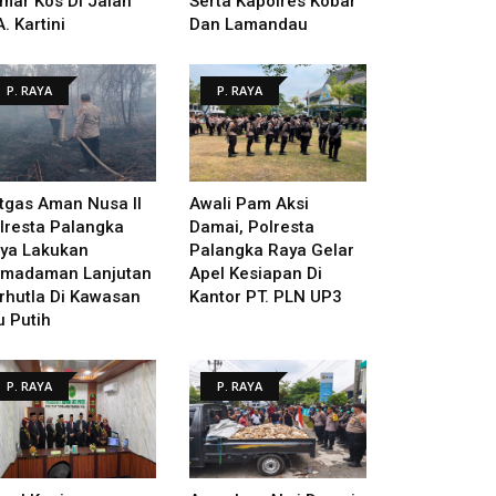
mar Kos Di Jalan
Serta Kapolres Kobar
A. Kartini
Dan Lamandau
P. RAYA
P. RAYA
tgas Aman Nusa II
Awali Pam Aksi
lresta Palangka
Damai, Polresta
ya Lakukan
Palangka Raya Gelar
madaman Lanjutan
Apel Kesiapan Di
rhutla Di Kawasan
Kantor PT. PLN UP3
u Putih
P. RAYA
P. RAYA