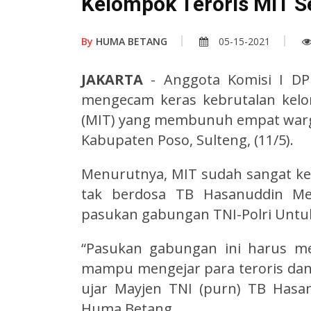
Kelompok Teroris MIT 
By
HUMA BETANG
05-15-2021
JAKARTA
- Anggota Komisi I D
mengecam keras kebrutalan kelo
(MIT) yang membunuh empat warg
Kabupaten Poso, Sulteng, (11/5).
Menurutnya, MIT sudah sangat k
tak berdosa TB Hasanuddin M
pasukan gabungan TNI-Polri Unt
“Pasukan gabungan ini harus 
mampu mengejar para teroris dan
ujar Mayjen TNI (purn) TB Hasa
Huma Betang.