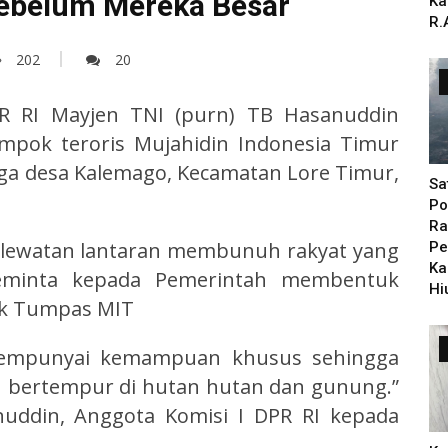
Sebelum Mereka Besar
Ka
R.
202
20
PR RI Mayjen TNI (purn) TB Hasanuddin
mpok teroris Mujahidin Indonesia Timur
a desa Kalemago, Kecamatan Lore Timur,
Sa
Po
Ra
elewatan lantaran membunuh rakyat yang
Pe
Ka
eminta kepada Pemerintah membentuk
Hi
uk Tumpas MIT
mempunyai kemampuan khusus sehingga
 bertempur di hutan hutan dan gunung.”
nuddin, Anggota Komisi I DPR RI kepada