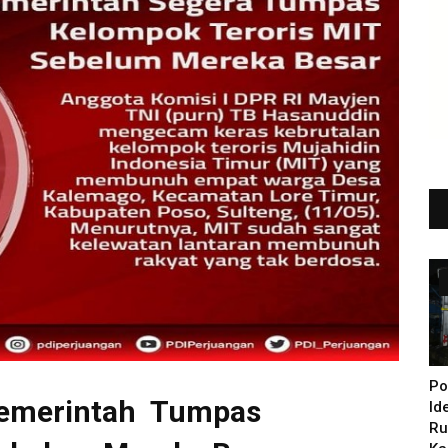
Po
Pemerintah Tumpas
Id
Ru