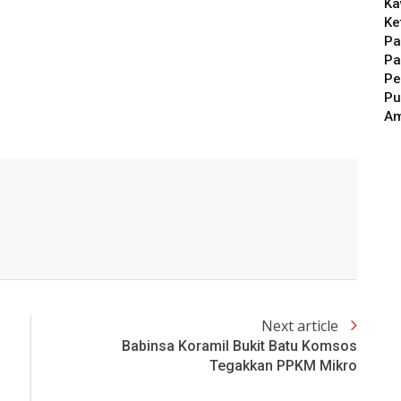
Ka
Ke
Pa
Pa
Pe
Pu
A
Next article
Babinsa Koramil Bukit Batu Komsos
Tegakkan PPKM Mikro