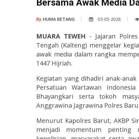
Bersama Awak Media Da
By
HUMA BETANG
03-05-2026
MUARA TEWEH
- Jajaran Polres
Tengah (Kalteng) menggelar kegi
awak media dalam rangka memper
1447 Hijriah.
Kegiatan yang dihadiri anak-anak
Persatuan Wartawan Indonesia 
Bhayangkari serta tokoh masya
Anggrawina Jagrawina Polres Barut
Menurut Kapolres Barut, AKBP Si
menjadi momentum penting 
kepolisian, masyarakat serta aw