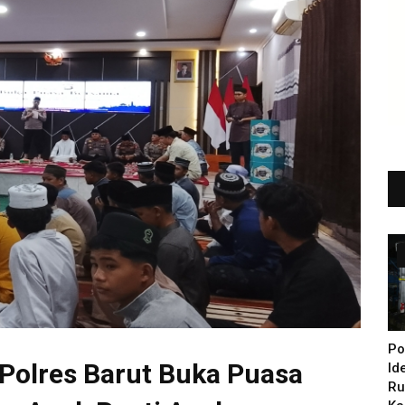
Po
Polres Barut Buka Puasa
Id
Ru