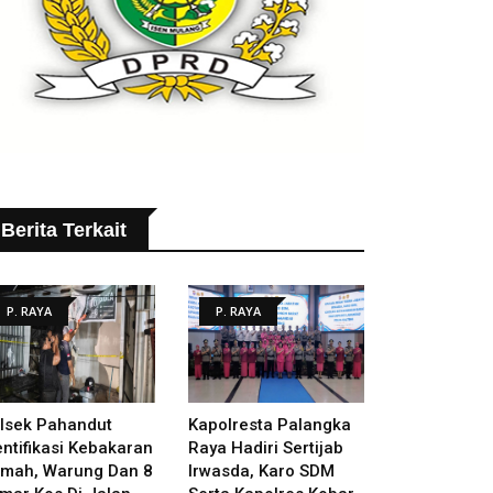
Berita Terkait
P. RAYA
P. RAYA
lsek Pahandut
Kapolresta Palangka
entifikasi Kebakaran
Raya Hadiri Sertijab
mah, Warung Dan 8
Irwasda, Karo SDM