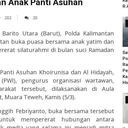
n Anak Panti Asuhan
Ka
R.
202
20
 Barito Utara (Barut), Polda Kalimantan
atan buka puasa bersama anak yatim dan
erat silaturahmi di bulan suci Ramadan
Sa
Po
Ra
Pe
 Panti Asuhan Khoirunisa dan Al Hidayah,
Ka
(PWI), pengurus organisasi wartawan,
Hi
rakat tersebut, dilaksanakan di Aula
, Muara Teweh, Kamis (5/3).
nggih Febriyanto, buka bersama tersebut
untuk mempererat hubungan antara
ak media yang selama ini menjadi mitra