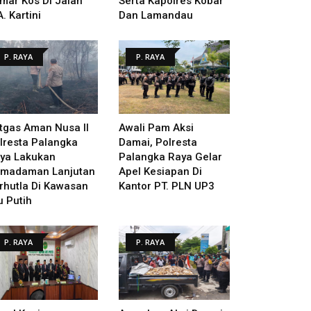
mar Kos Di Jalan
Serta Kapolres Kobar
A. Kartini
Dan Lamandau
P. RAYA
P. RAYA
tgas Aman Nusa II
Awali Pam Aksi
lresta Palangka
Damai, Polresta
ya Lakukan
Palangka Raya Gelar
madaman Lanjutan
Apel Kesiapan Di
rhutla Di Kawasan
Kantor PT. PLN UP3
u Putih
P. RAYA
P. RAYA