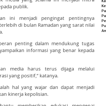
Ka
pada publik.
Ke
Pa
Pa
an ini menjadi pengingat pentingnya
Pe
rlebih di bulan Ramadan yang sarat nilai
Pu
A
a.
 peran penting dalam mendukung tugas
nyampaikan informasi yang benar kepada
an media harus terus dijaga melalui
asi yang positif,” katanya.
dalah hal yang wajar dan dapat menjadi
n kinerja kepolisian.
bantu memberikan edukasi mengenai