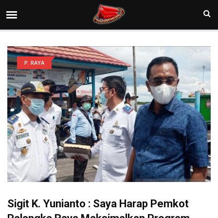
P. RAYA
Sigit K. Yunianto : Saya Harap Pemkot