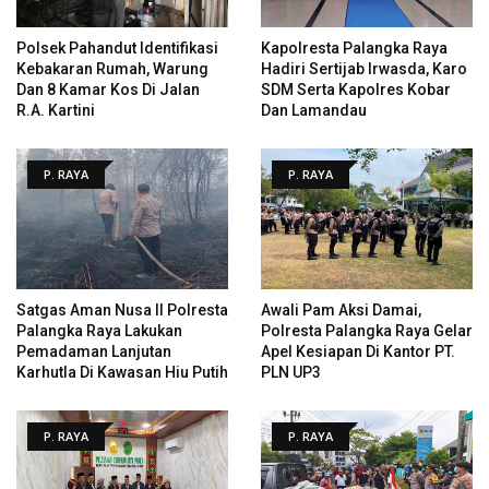
Polsek Pahandut Identifikasi
Kapolresta Palangka Raya
Kebakaran Rumah, Warung
Hadiri Sertijab Irwasda, Karo
Dan 8 Kamar Kos Di Jalan
SDM Serta Kapolres Kobar
R.A. Kartini
Dan Lamandau
P. RAYA
P. RAYA
Satgas Aman Nusa II Polresta
Awali Pam Aksi Damai,
Palangka Raya Lakukan
Polresta Palangka Raya Gelar
Pemadaman Lanjutan
Apel Kesiapan Di Kantor PT.
Karhutla Di Kawasan Hiu Putih
PLN UP3
P. RAYA
P. RAYA