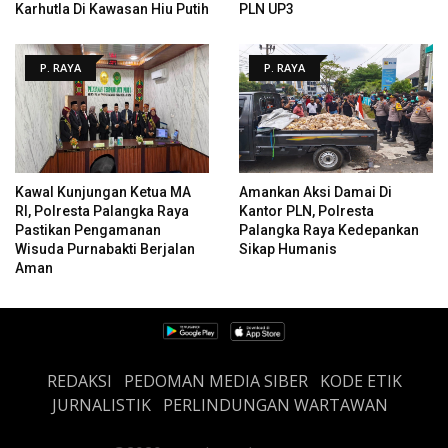
Karhutla Di Kawasan Hiu Putih
PLN UP3
P. RAYA
P. RAYA
Kawal Kunjungan Ketua MA
Amankan Aksi Damai Di
RI, Polresta Palangka Raya
Kantor PLN, Polresta
Pastikan Pengamanan
Palangka Raya Kedepankan
Wisuda Purnabakti Berjalan
Sikap Humanis
Aman
REDAKSI
PEDOMAN MEDIA SIBER
KODE ETIK
JURNALISTIK
PERLINDUNGAN WARTAWAN