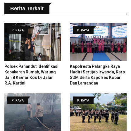
Berita Terkait
P. RAYA
P. RAYA
Polsek Pahandut Identifikasi
Kapolresta Palangka Raya
Kebakaran Rumah, Warung
Hadiri Sertijab Irwasda, Karo
Dan 8 Kamar Kos Di Jalan
SDM Serta Kapolres Kobar
R.A. Kartini
Dan Lamandau
P. RAYA
P. RAYA