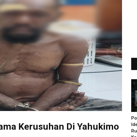
Po
tama Kerusuhan Di Yahukimo
Id
Ru