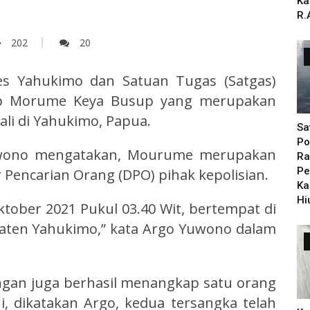
Ka
R.
202
20
s Yahukimo dan Satuan Tugas (Satgas)
p Morume Keya Busup yang merupakan
li di Yahukimo, Papua.
Sa
Po
Yuwono mengatakan, Mourume merupakan
Ra
Pe
 Pencarian Orang (DPO) pihak kepolisian.
Ka
Hi
ktober 2021 Pukul 03.40 Wit, bertempat di
paten Yahukimo,” kata Argo Yuwono dalam
gan juga berhasil menangkap satu orang
i, dikatakan Argo, kedua tersangka telah