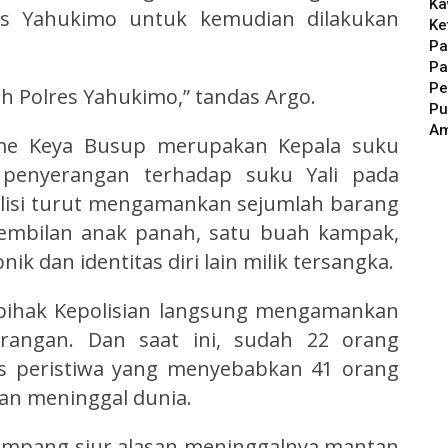
Ka
s Yahukimo untuk kemudian dilakukan
Ke
Pa
Pa
Pe
eh Polres Yahukimo,” tandas Argo.
Pu
A
me Keya Busup merupakan Kepala suku
enyerangan terhadap suku Yali pada
olisi turut mengamankan sejumlah barang
sembilan anak panah, satu buah kampak,
nik dan identitas diri lain milik tersangka.
, pihak Kepolisian langsung mengamankan
rangan. Dan saat ini, sudah 22 orang
as peristiwa yang menyebabkan 41 orang
kan meninggal dunia.
 simpang siur alasan meninggalnya mantan