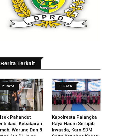
Berita Terkait
P. RAYA
P. RAYA
lsek Pahandut
Kapolresta Palangka
entifikasi Kebakaran
Raya Hadiri Sertijab
mah, Warung Dan 8
Irwasda, Karo SDM