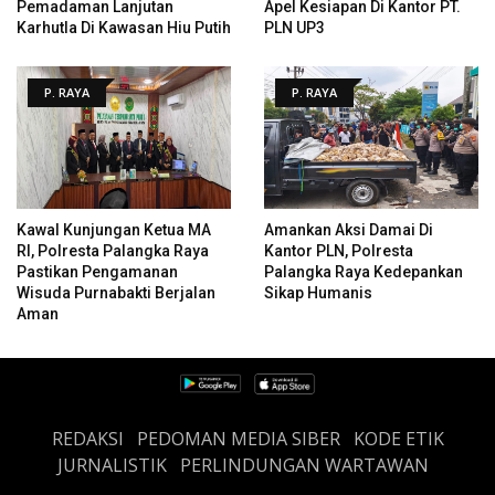
Pemadaman Lanjutan
Apel Kesiapan Di Kantor PT.
Karhutla Di Kawasan Hiu Putih
PLN UP3
P. RAYA
P. RAYA
Kawal Kunjungan Ketua MA
Amankan Aksi Damai Di
RI, Polresta Palangka Raya
Kantor PLN, Polresta
Pastikan Pengamanan
Palangka Raya Kedepankan
Wisuda Purnabakti Berjalan
Sikap Humanis
Aman
REDAKSI
PEDOMAN MEDIA SIBER
KODE ETIK
JURNALISTIK
PERLINDUNGAN WARTAWAN