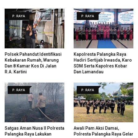
P. RAYA
P. RAYA
Polsek Pahandut Identifikasi
Kapolresta Palangka Raya
Kebakaran Rumah, Warung
Hadiri Sertijab Irwasda, Karo
Dan 8 Kamar Kos Di Jalan
SDM Serta Kapolres Kobar
R.A. Kartini
Dan Lamandau
P. RAYA
P. RAYA
Satgas Aman Nusa II Polresta
Awali Pam Aksi Damai,
Palangka Raya Lakukan
Polresta Palangka Raya Gelar