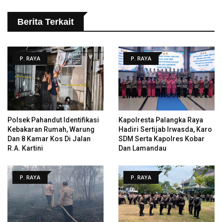
Berita Terkait
P. RAYA
P. RAYA
Polsek Pahandut Identifikasi
Kapolresta Palangka Raya
Kebakaran Rumah, Warung
Hadiri Sertijab Irwasda, Karo
Dan 8 Kamar Kos Di Jalan
SDM Serta Kapolres Kobar
R.A. Kartini
Dan Lamandau
P. RAYA
P. RAYA