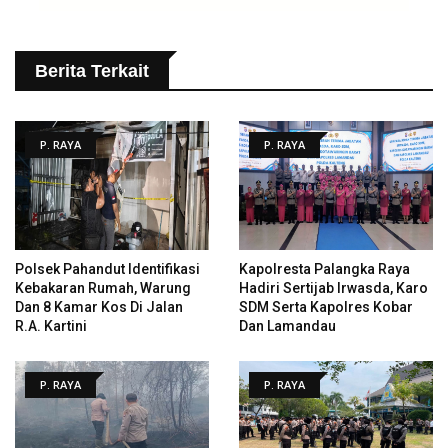
Berita Terkait
P. RAYA
P. RAYA
Polsek Pahandut Identifikasi
Kapolresta Palangka Raya
Kebakaran Rumah, Warung
Hadiri Sertijab Irwasda, Karo
Dan 8 Kamar Kos Di Jalan
SDM Serta Kapolres Kobar
R.A. Kartini
Dan Lamandau
P. RAYA
P. RAYA