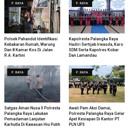
P. RAYA
P. RAYA
Polsek Pahandut Identifikasi
Kapolresta Palangka Raya
Kebakaran Rumah, Warung
Hadiri Sertijab Irwasda, Karo
Dan 8 Kamar Kos Di Jalan
SDM Serta Kapolres Kobar
R.A. Kartini
Dan Lamandau
P. RAYA
P. RAYA
Satgas Aman Nusa II Polresta
Awali Pam Aksi Damai,
Palangka Raya Lakukan
Polresta Palangka Raya Gelar
Pemadaman Lanjutan
Apel Kesiapan Di Kantor PT.
Karhutla Di Kawasan Hiu Putih
PLN UP3