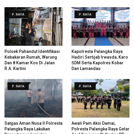
P. RAYA
P. RAYA
Polsek Pahandut Identifikasi
Kapolresta Palangka Raya
Kebakaran Rumah, Warung
Hadiri Sertijab Irwasda, Karo
Dan 8 Kamar Kos Di Jalan
SDM Serta Kapolres Kobar
R.A. Kartini
Dan Lamandau
P. RAYA
P. RAYA
Satgas Aman Nusa II Polresta
Awali Pam Aksi Damai,
Palangka Raya Lakukan
Polresta Palangka Raya Gelar