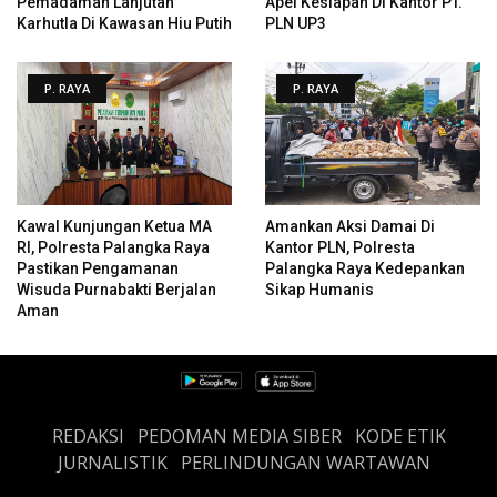
Pemadaman Lanjutan
Apel Kesiapan Di Kantor PT.
Karhutla Di Kawasan Hiu Putih
PLN UP3
P. RAYA
P. RAYA
Kawal Kunjungan Ketua MA
Amankan Aksi Damai Di
RI, Polresta Palangka Raya
Kantor PLN, Polresta
Pastikan Pengamanan
Palangka Raya Kedepankan
Wisuda Purnabakti Berjalan
Sikap Humanis
Aman
REDAKSI
PEDOMAN MEDIA SIBER
KODE ETIK
JURNALISTIK
PERLINDUNGAN WARTAWAN