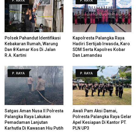
P. RAYA
P. RAYA
Polsek Pahandut Identifikasi
Kapolresta Palangka Raya
Kebakaran Rumah, Warung
Hadiri Sertijab Irwasda, Karo
Dan 8 Kamar Kos Di Jalan
SDM Serta Kapolres Kobar
R.A. Kartini
Dan Lamandau
P. RAYA
P. RAYA
Satgas Aman Nusa II Polresta
Awali Pam Aksi Damai,
Palangka Raya Lakukan
Polresta Palangka Raya Gelar
Pemadaman Lanjutan
Apel Kesiapan Di Kantor PT.
Karhutla Di Kawasan Hiu Putih
PLN UP3