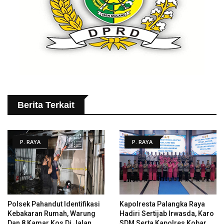
Berita Terkait
P. RAYA
P. RAYA
Polsek Pahandut Identifikasi
Kapolresta Palangka Raya
Kebakaran Rumah, Warung
Hadiri Sertijab Irwasda, Karo
Dan 8 Kamar Kos Di Jalan
SDM Serta Kapolres Kobar