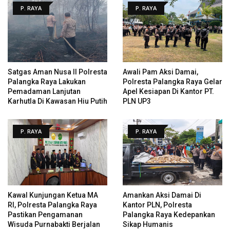
P. RAYA
P. RAYA
Satgas Aman Nusa II Polresta
Awali Pam Aksi Damai,
Palangka Raya Lakukan
Polresta Palangka Raya Gelar
Pemadaman Lanjutan
Apel Kesiapan Di Kantor PT.
Karhutla Di Kawasan Hiu Putih
PLN UP3
P. RAYA
P. RAYA
Kawal Kunjungan Ketua MA
Amankan Aksi Damai Di
RI, Polresta Palangka Raya
Kantor PLN, Polresta
Pastikan Pengamanan
Palangka Raya Kedepankan
Wisuda Purnabakti Berjalan
Sikap Humanis