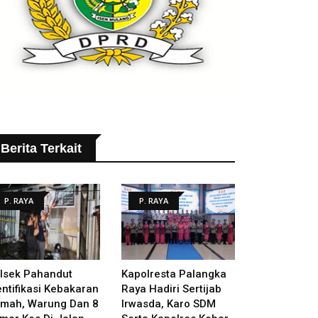
Berita Terkait
P. RAYA
P. RAYA
lsek Pahandut
Kapolresta Palangka
entifikasi Kebakaran
Raya Hadiri Sertijab
mah, Warung Dan 8
Irwasda, Karo SDM