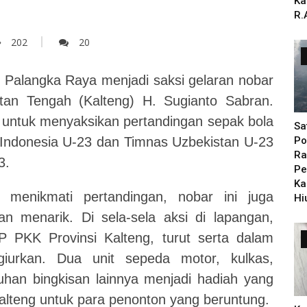
Ka
R.
202
20
Palangka Raya menjadi saksi gelaran nobar
tan Tengah (Kalteng) H. Sugianto Sabran.
 untuk menyaksikan pertandingan sepak bola
Sa
) Indonesia U-23 dan Timnas Uzbekistan U-23
Po
Ra
3.
Pe
Ka
 menikmati pertandingan, nobar ini juga
Hi
n menarik. Di sela-sela aksi di lapangan,
 PKK Provinsi Kalteng, turut serta dalam
iurkan. Dua unit sepeda motor, kulkas,
luhan bingkisan lainnya menjadi hadiah yang
Kalteng untuk para penonton yang beruntung.