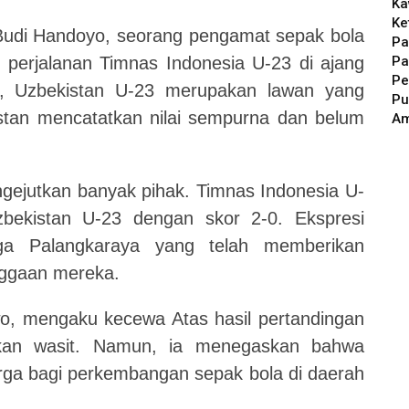
Ka
Ke
t Budi Handoyo, seorang pengamat sepak bola
Pa
Pa
s perjalanan Timnas Indonesia U-23 di ajang
Pe
, Uzbekistan U-23 merupakan lawan yang
Pu
tan mencatatkan nilai sempurna dan belum
A
ngejutkan banyak pihak. Timnas Indonesia U-
bekistan U-23 dengan skor 2-0. Ekspresi
rga Palangkaraya yang telah memberikan
nggaan mereka.
o, mengaku kecewa Atas hasil pertandingan
dakan wasit. Namun, ia menegaskan bahwa
rga bagi perkembangan sepak bola di daerah