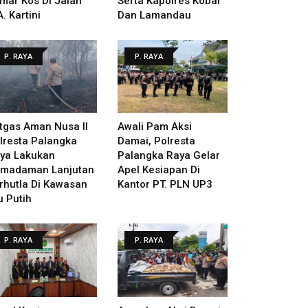
mar Kos Di Jalan
Serta Kapolres Kobar
A. Kartini
Dan Lamandau
P. RAYA
P. RAYA
tgas Aman Nusa II
Awali Pam Aksi
lresta Palangka
Damai, Polresta
ya Lakukan
Palangka Raya Gelar
madaman Lanjutan
Apel Kesiapan Di
rhutla Di Kawasan
Kantor PT. PLN UP3
u Putih
P. RAYA
P. RAYA