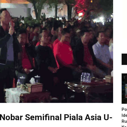
Po
Nobar Semifinal Piala Asia U-
Id
Ru