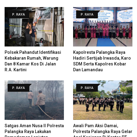
P. RAYA
P. RAYA
Polsek Pahandut Identifikasi
Kapolresta Palangka Raya
Kebakaran Rumah, Warung
Hadiri Sertijab Irwasda, Karo
Dan 8 Kamar Kos Di Jalan
SDM Serta Kapolres Kobar
R.A. Kartini
Dan Lamandau
P. RAYA
P. RAYA
Satgas Aman Nusa II Polresta
Awali Pam Aksi Damai,
Palangka Raya Lakukan
Polresta Palangka Raya Gelar