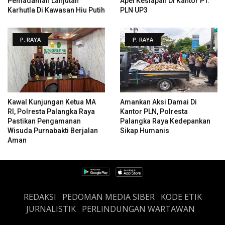
Pemadaman Lanjutan
Apel Kesiapan Di Kantor PT.
Karhutla Di Kawasan Hiu Putih
PLN UP3
P. RAYA
P. RAYA
Kawal Kunjungan Ketua MA
Amankan Aksi Damai Di
RI, Polresta Palangka Raya
Kantor PLN, Polresta
Pastikan Pengamanan
Palangka Raya Kedepankan
Wisuda Purnabakti Berjalan
Sikap Humanis
Aman
REDAKSI
PEDOMAN MEDIA SIBER
KODE ETIK
JURNALISTIK
PERLINDUNGAN WARTAWAN