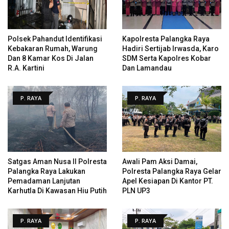
Polsek Pahandut Identifikasi
Kapolresta Palangka Raya
Kebakaran Rumah, Warung
Hadiri Sertijab Irwasda, Karo
Dan 8 Kamar Kos Di Jalan
SDM Serta Kapolres Kobar
R.A. Kartini
Dan Lamandau
P. RAYA
P. RAYA
Satgas Aman Nusa II Polresta
Awali Pam Aksi Damai,
Palangka Raya Lakukan
Polresta Palangka Raya Gelar
Pemadaman Lanjutan
Apel Kesiapan Di Kantor PT.
Karhutla Di Kawasan Hiu Putih
PLN UP3
P. RAYA
P. RAYA